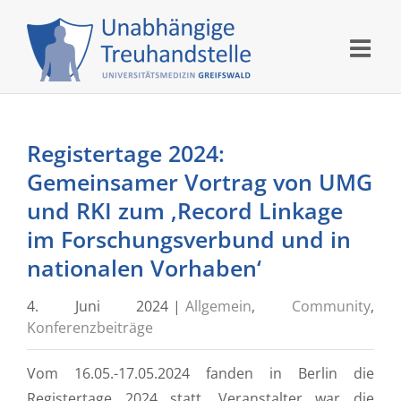
Skip
to
content
Registertage 2024:
Gemeinsamer Vortrag von UMG
und RKI zum ‚Record Linkage
im Forschungsverbund und in
nationalen Vorhaben‘
4. Juni 2024
|
Allgemein
,
Community
,
Konferenzbeiträge
Vom 16.05.-17.05.2024 fanden in Berlin die
Registertage 2024 statt. Veranstalter war die