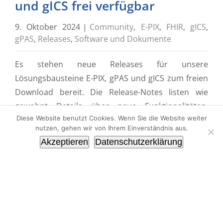
und gICS frei verfügbar
9. Oktober 2024
|
Community
,
E-PIX
,
FHIR
,
gICS
,
gPAS
,
Releases
,
Software und Dokumente
Es stehen neue Releases für unsere
Lösungsbausteine E-PIX, gPAS und gICS zum freien
Download bereit. Die Release-Notes listen wie
gewohnt Details über neue Funktionalitäten,
Diese Website benutzt Cookies. Wenn Sie die Website weiter
allgemeine Verbesserungen und Bugfixes. Im E-PIX
nutzen, gehen wir von Ihrem Einverständnis aus.
wurde die Unterstützung für den automatischen
Akzeptieren
Datenschutzerklärung
Versand von Benachrichtigen (Notifications)
erweitert. Im gICS wurden zahlreiche
Verbesserungen im Bereich der Qualitätsprüfung
umgesetzt. Zudem liegen
[...]
THS Community Dialog am
17.10.2024