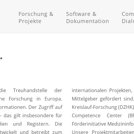
Forschung &
Software &
Com
Projekte
Dokumentation
Dial
.
ie Treuhandstelle der
BMBF und EU sowie private
sche Forschung in Europa.
Deutsche Zentrum für Herz-
ormationen. Der Zugriff auf
studie, das Baltic Fracture
 das gilt insbesondere für
IRACUM-Konsortium der
dien und Registern. Die
Förderinitiative Medizininfo
ntwickelt und betreibt zum
Unsere Projektmitarbeite