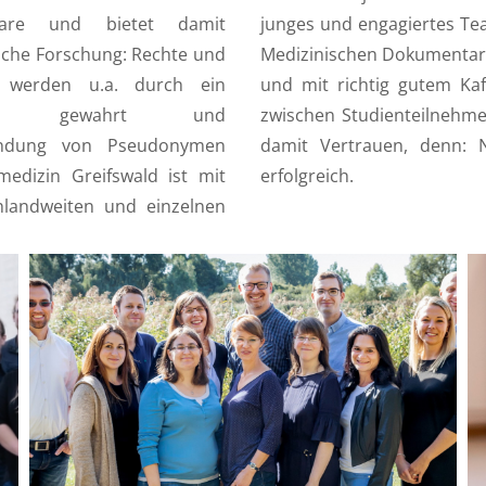
tware und bietet damit
junges und engagiertes Tea
sche Forschung: Rechte und
Medizinischen Dokumentaren
r werden u.a. durch ein
und mit richtig gutem Kaf
gement gewahrt und
zwischen Studienteilnehme
wendung von Pseudonymen
damit Vertrauen, denn: 
medizin Greifswald ist mit
erfolgreich.
hlandweiten und einzelnen