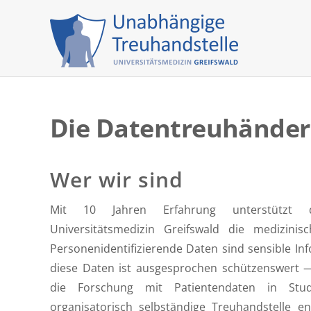
Skip
to
content
Die Datentreuhänder
Wer wir sind
Mit 10 Jahren Erfahrung unterstützt d
internationalen Projekten, welche durch DFG, 
Universitätsmedizin Greifswald die medizini
Mittelgeber gefördert sind. Beispiele sind das 
Personenidentifizierende Daten sind sensible Inf
Kreislauf-Forschung (DZHK), die NAKO Gesundheits
diese Daten ist ausgesprochen schützenswert —
Competence Center (BFCC) sowie das M
die Forschung mit Patientendaten in Stu
organisatorisch selbständige Treuhandstelle e