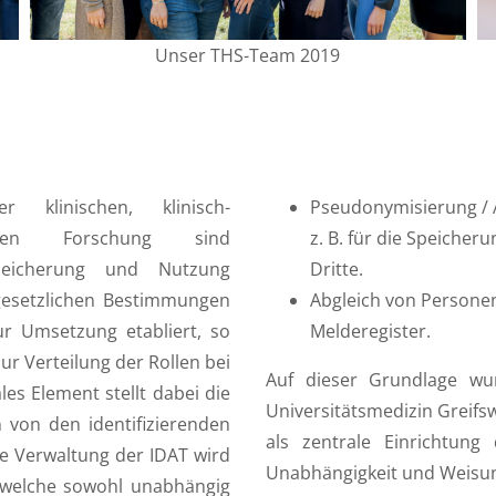
Unser THS-Team 2019
 klinischen, klinisch-
Pseudonymisierung /
schen Forschung sind
z. B. für die Speiche
peicherung und Nutzung
Dritte.
gesetzlichen Bestimmungen
Abgleich von Persone
ur Umsetzung etabliert, so
Melderegister.
ur Verteilung der Rollen bei
Auf dieser Grundlage wu
es Element stellt dabei die
Universitätsmedizin Greifs
von den identifizierenden
als zentrale Einrichtung
ie Verwaltung der IDAT wird
Unabhängigkeit und Weisun
 welche sowohl unabhängig