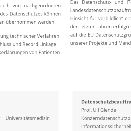
Das Datenschutz- und IT
 auch von nachgeordneten
Landesdatenschutzbeauftra
 des Datenschutzes können
Hinsicht für vorbildlich“ 
aben übernommen werden:
den letzten Jahren erfolgre
auf die EU-Datenschutzgr
hung technischer Verfahren
unserer Projekte und Mand
chluss und Record Linkage
serklärungen von Patienten
Datenschutzbeauftra
Prof. Ulf Glende
 Universitätsmedizin
Konzerndatenschutzbe
Informationssicherhei