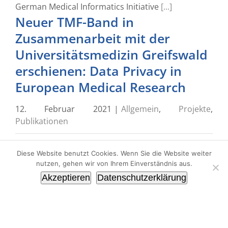
German Medical Informatics Initiative
[...]
Neuer TMF-Band in
Zusammenarbeit mit der
Universitätsmedizin Greifswald
erschienen: Data Privacy in
European Medical Research
12. Februar 2021
|
Allgemein
,
Projekte
,
Publikationen
Um rechtliche und praxis-relevante
Diese Website benutzt Cookies. Wenn Sie die Website weiter
Fragestellungen mit Blick auf geltende
nutzen, gehen wir von Ihrem Einverständnis aus.
Gesetzgebungen abschließend beantworten zu
Akzeptieren
Datenschutzerklärung
lassen, hat die Universitätsmedizin Greifswald bei
der Fa. Dierks+Company ein Rechtsgutachten in
Form umfassender und konkreter Fragestellungen