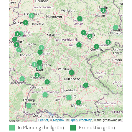
Leaflet
, ©
Mapbox
, ©
OpenStreetMap
, © ths-greifswald.de
In Planung (hellgrün)
Produktiv (grün)