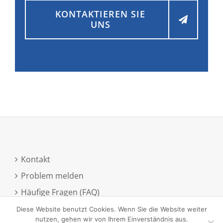
KONTAKTIEREN SIE
UNS
Kontakt
Problem melden
Häufige Fragen (FAQ)
Anmeldung zum Newsletter
Diese Website benutzt Cookies. Wenn Sie die Website weiter
nutzen, gehen wir von Ihrem Einverständnis aus.