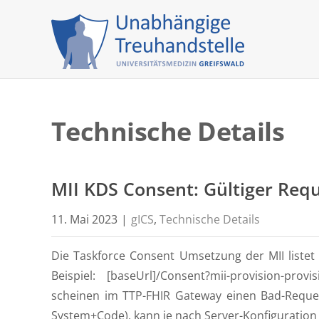
Skip
to
content
Technische Details
MII KDS Consent: Gültiger Requ
11. Mai 2023
|
gICS
,
Technische Details
Die Taskforce Consent Umsetzung der MII listet
Beispiel: [baseUrl]/Consent?mii-provision-provis
scheinen im TTP-FHIR Gateway einen Bad-Reques
System+Code), kann je nach Server-Konfiguration 