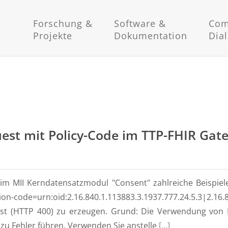
Forschung &
Software &
Com
Projekte
Dokumentation
Dia
est mit Policy-Code im TTP-FHIR Gate
 im MII Kerndatensatzmodul "Consent" zahlreiche Beispie
ion-code=urn:oid:2.16.840.1.113883.3.1937.777.24.5.3|2.16
t (HTTP 400) zu erzeugen. Grund: Die Verwendung von Pi
zu Fehler führen. Verwenden Sie anstelle
[...]