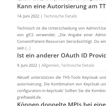
Kann eine Autorisierung am TTP
14. Juni 2022
|
Technische Details
Technisch ist die Unterscheidung von Admin/User 
von gICS verwendet. „Die Angabe einer Admin-
ConsentPatient-Resourcen berücksichtigt. Da ei
sein
[...]
Ist ein anderer OAuth ID Prov
9. Juni 2022
|
Allgemein
,
Technische Details
Aktuell unterstützen die THS-Tools Keycloak und 
autorisierung. Die Kombination von Keycloak und
configuration-in-keycloak/ Sollten Sie die Komb
greifswald.de.
Können doppelte MPIs bei eine