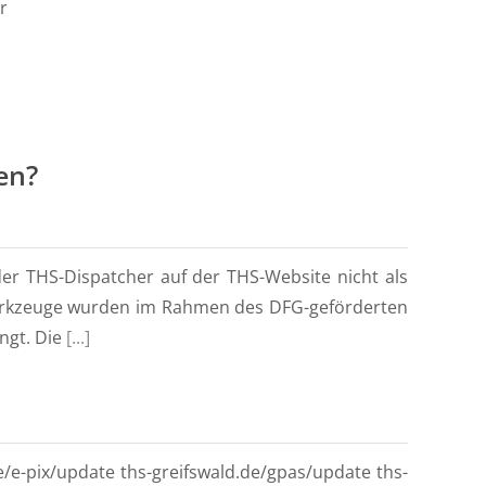
r
en?
er THS-Dispatcher auf der THS-Website nicht als
-Werkzeuge wurden im Rahmen des DFG-geförderten
ngt. Die
[...]
e/e-pix/update ths-greifswald.de/gpas/update ths-