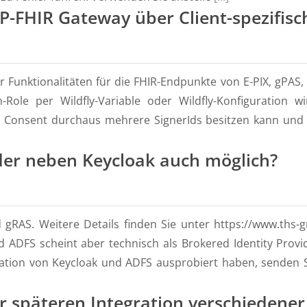
-FHIR Gateway über Client-spezifisch
Funktionalitäten für die FHIR-Endpunkte von E-PIX, gPAS, 
Role per Wildfly-Variable oder Wildfly-Konfiguration w
n Consent durchaus mehrere SignerIds besitzen kann und
ider neben Keycloak auch möglich?
gRAS. Weitere Details finden Sie unter https://www.ths-gr
 ADFS scheint aber technisch als Brokered Identity Provi
ination von Keycloak und ADFS ausprobiert haben, senden 
r späteren Integration verschiedene