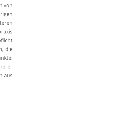
on von
rigen
teren
raxis
licht
, die
unkte:
herer
n aus