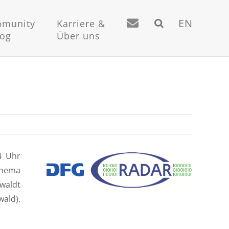
EN
munity
Karriere &
log
Über uns
4 Uhr
hema
waldt
wald).