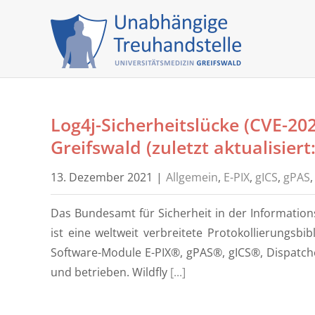
Skip
to
content
Log4j-Sicherheitslücke (CVE-2
Greifswald (zuletzt aktualisiert
13. Dezember 2021
|
Allgemein
,
E-PIX
,
gICS
,
gPAS
Das Bundesamt für Sicherheit in der Informationst
ist eine weltweit verbreitete Protokollierungsb
Software-Module E-PIX®, gPAS®, gICS®, Dispatch
und betrieben. Wildfly
[...]