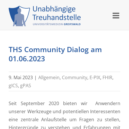
Skip
to
content
THS Community Dialog am
01.06.2023
9. Mai 2023
|
Allgemein
,
Community
,
E-PIX
,
FHIR
,
gICS
,
gPAS
Seit September 2020 bieten wir Anwendern
unserer Werkzeuge und potentiellen Interessenten
eine zentrale Anlaufstelle um Fragen zu stellen,
Hintergründe zu verstehen und Erfahrungen mit