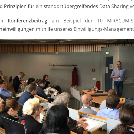
 Prinzipien für ein standortübergreifendes Data Sharing
vo
nem
Konferenzbeitrag
am Beispiel der 10 MIRACUM-Sta
neinwilligungen
mithilfe unseres Einwilligungs-Managemen