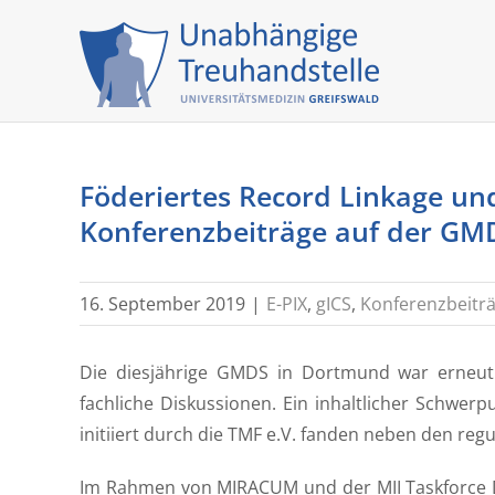
Skip
to
content
Föderiertes Record Linkage u
Konferenzbeiträge auf der GM
16. September 2019
|
E-PIX
,
gICS
,
Konferenzbeitr
Die diesjährige GMDS in Dortmund war erneut P
fachliche Diskussionen. Ein inhaltlicher Schwerp
initiiert durch die TMF e.V. fanden neben den re
Im Rahmen von MIRACUM und der MII Taskforce D