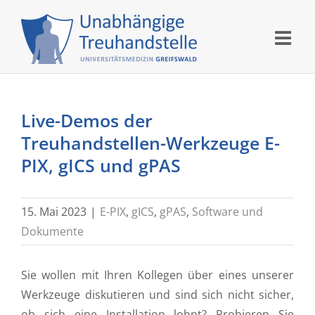
Skip
to
content
Live-Demos der
Treuhandstellen-Werkzeuge E-
PIX, gICS und gPAS
15. Mai 2023
|
E-PIX
,
gICS
,
gPAS
,
Software und
Dokumente
Sie wollen mit Ihren Kollegen über eines unserer
Werkzeuge diskutieren und sind sich nicht sicher,
ob sich eine Installation lohnt? Probieren Sie