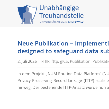
Skip
to
content
Neue Publikation – Implementi
designed to safeguard data su
2. Juli 2026
|
FHIR
,
fttp
,
gICS
,
Publikation
,
Publikat
In dem Projekt „NUM Routine Data Platform“ (NU
Privacy Preserving Record Linkage (fTTP) reali
hinweg. Der bestehende fTTP-Ansatz wurde nun am