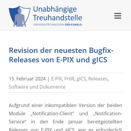
Skip
to
content
Revision der neuesten Bugfix-
Releases von E-PIX und gICS
15. Februar 2024
|
E-PIX
,
FHIR
,
gICS
,
Releases
,
Software und Dokumente
Aufgrund einer inkompatiblen Version der beiden
Module „Notification-Client“ und „Notification-
Service“ in den Ende Januar bereitgestellten
Releases von E-PIX und gICS, war es erforderlich