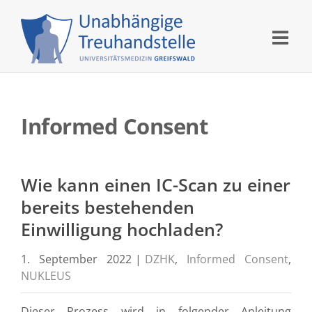
Skip
to
content
Informed Consent
Wie kann einen IC-Scan zu einer
bereits bestehenden
Einwilligung hochladen?
1. September 2022
|
DZHK
,
Informed Consent
,
NUKLEUS
Dieser Prozess wird in folgender Anleitung