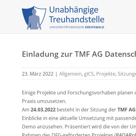
Skip
to
content
Einladung zur TMF AG Datensc
23. März 2022
|
Allgemein
,
gICS
,
Projekte
,
Sitzung
Einige Projekte und Forschungsvorhaben planen 
Praxis umzusetzen.
Am
24.03.2022
besteht in der Sitzung der
TMF AG
Einblicke in eine aktuelle Umsetzung mit passend
Demo anzusehen. Präsentiert wird die von der Un
Rahmen des DFG-geförderten Projektes (
RADARpl