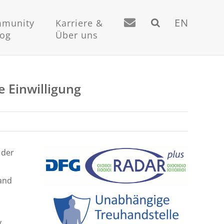
EN
munity
Karriere &
log
Über uns
 Einwilligung
n der
and
v