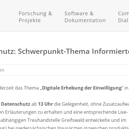
Forschung &
Software &
Com
Projekte
Dokumentation
Dia
hutz: Schwerpunkt-Thema Informierte
en
derzeit das Thema „
Digitale Erhebung der Einwilligung
“ i
 Datenschutz
ab
13 Uhr
die Gelegenheit, ohne Zusatzaufw
en Erläuterungen zu erhalten und eine entsprechende Live-
abhängigen Treuhandstelle Greifswald entwickelte und im
us
) bei niedersächsischen Hausärzten inzwischen produkti