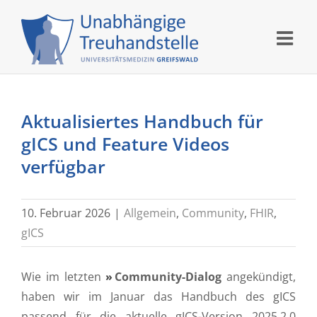
Skip
to
content
Aktualisiertes Handbuch für
gICS und Feature Videos
verfügbar
10. Februar 2026
|
Allgemein
,
Community
,
FHIR
,
gICS
Wie im letzten
Community-Dialog
angekündigt,
haben wir im Januar das Handbuch des gICS
passend für die aktuelle gICS-Version 2025.2.0