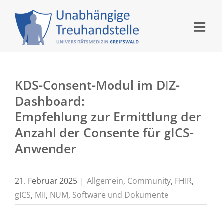
Skip
to
content
KDS-Consent-Modul im DIZ-
Dashboard:
Empfehlung zur Ermittlung der
Anzahl der Consente für gICS-
Anwender
21. Februar 2025
|
Allgemein
,
Community
,
FHIR
,
gICS
,
MII
,
NUM
,
Software und Dokumente